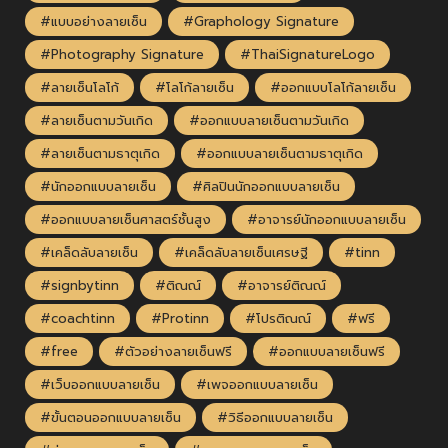
#แบบอย่างลายเซ็น
#Graphology Signature
#Photography Signature
#ThaiSignatureLogo
#ลายเซ็นโลโก้
#โลโก้ลายเซ็น
#ออกแบบโลโก้ลายเซ็น
#ลายเซ็นตามวันเกิด
#ออกแบบลายเซ็นตามวันเกิด
#ลายเซ็นตามธาตุเกิด
#ออกแบบลายเซ็นตามธาตุเกิด
#นักออกแบบลายเซ็น
#ศิลปินนักออกแบบลายเซ็น
#ออกแบบลายเซ็นศาสตร์ชั้นสูง
#อาจารย์นักออกแบบลายเซ็น
#เคล็ดลับลายเซ็น
#เคล็ดลับลายเซ็นเศรษฐี
#tinn
#signbytinn
#ติณณ์
#อาจารย์ติณณ์
#coachtinn
#Protinn
#โปรติณณ์
#ฟรี
#free
#ตัวอย่างลายเซ็นฟรี
#ออกแบบลายเซ็นฟรี
#เว็บออกแบบลายเซ็น
#เพจออกแบบลายเซ็น
#ขั้นตอนออกแบบลายเซ็น
#วิธีออกแบบลายเซ็น