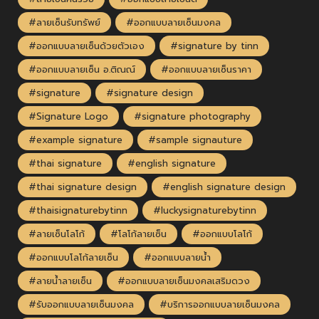
#ลายเซ็นรับทรัพย์
#ออกแบบลายเซ็นมงคล
#ออกแบบลายเซ็นด้วยตัวเอง
#signature by tinn
#ออกแบบลายเซ็น อ.ติณณ์
#ออกแบบลายเซ็นราคา
#signature
#signature design
#Signature Logo
#signature photography
#example signature
#sample signauture
#thai signature
#english signature
#thai signature design
#english signature design
#thaisignaturebytinn
#luckysignaturebytinn
#ลายเซ็นโลโก้
#โลโก้ลายเซ็น
#ออกแบบโลโก้
#ออกแบบโลโก้ลายเซ็น
#ออกแบบลายน้ำ
#ลายน้ำลายเซ็น
#ออกแบบลายเซ็นมงคลเสริมดวง
#รับออกแบบลายเซ็นมงคล
#บริการออกแบบลายเซ็นมงคล