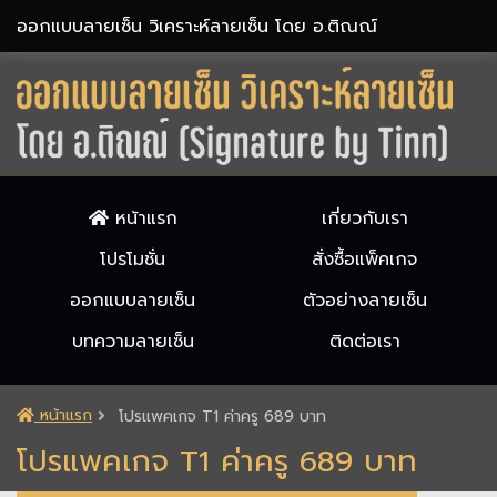
ออกแบบลายเซ็น วิเคราะห์ลายเซ็น โดย อ.ติณณ์
หน้าแรก
เกี่ยวกับเรา
โปรโมชั่น
สั่งซื้อแพ็คเกจ
ออกแบบลายเซ็น
ตัวอย่างลายเซ็น
บทความลายเซ็น
ติดต่อเรา
หน้าแรก
โปรแพคเกจ T1 ค่าครู 689 บาท
โปรแพคเกจ T1 ค่าครู 689 บาท