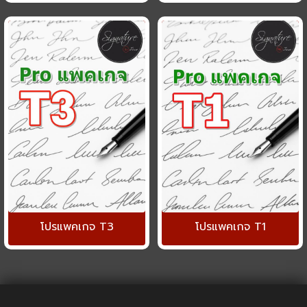
โปรแพคเกจ T3
โปรแพคเกจ T1