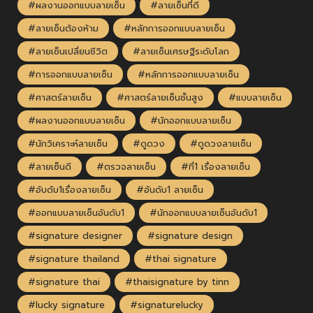
#ผลงานออกแบบลายเซ็น
#ลายเซ็นที่ดี
#ลายเซ็นต้องห้าม
#หลักการออกแบบลายเซ็น
#ลายเซ็นเปลี่ยนชีวิต
#ลายเซ็นเศรษฐีระดับโลก
#การออกแบบลายเซ็น
#หลักการออกแบบลายเซ็น
#ศาสตร์ลายเซ็น
#ศาสตร์ลายเซ็นชั้นสูง
#แบบลายเซ็น
#ผลงานออกแบบลายเซ็น
#นักออกแบบลายเซ็น
#นักวิเคราะห์ลายเซ็น
#ดูดวง
#ดูดวงลายเซ็น
#ลายเซ็นดี
#ตรวจลายเซ็น
#ที่1 เรื่องลายเซ็น
#อับดับ1เรื่องลายเซ็น
#อันดับ1 ลายเซ็น
#ออกแบบลายเซ็นอันดับ1
#นักออกแบบลายเซ็นอันดับ1
#signature designer
#signature design
#signature thailand
#thai signature
#signature thai
#thaisignature by tinn
#lucky signature
#signaturelucky