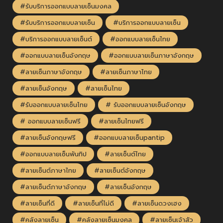
#รับบริการออกแบบลายเซ็นมงคล
#รับบริการออกแบบลายเซ็น
#บริการออกแบบลายเซ็น
#บริการออกแบบลายเซ็นต์
#ออกแบบลายเซ็นไทย
#ออกแบบลายเซ็นอังกฤษ
#ออกแบบลายเซ็นภาษาอังกฤษ
#ลายเซ็นภาษาอังกฤษ
#ลายเซ็นภาษาไทย
#ลายเซ็นอังกฤษ
#ลายเซ็นไทย
#รับออกแบบลายเซ็นไทย
# รับออกแบบลายเซ็นอังกฤษ
# ออกแบบลายเซ็นฟรี
#ลายเซ็นไทยฟรี
#ลายเซ็นอังกฤษฟรี
#ออกแบบลายเซ็นpantip
#ออกแบบลายเซ็นพันทิป
#ลายเซ็นต์ไทย
#ลายเซ็นต์ภาษาไทย
#ลายเซ็นต์อังกฤษ
#ลายเซ็นต์ภาษาอังกฤษ
#ลายเซ็นอังกฤษ
#ลายเซ็นที่ดี
#ลายเซ็นที่ไม่ดี
#ลายเซ็นดวงเฮง
#คลังลายเซ็น
#คลังลายเซ็นมงคล
#ลายเซ็นเจ้าสัว