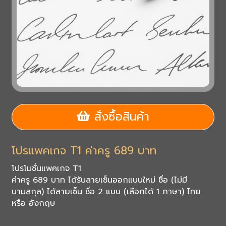
สั่งซื้อสินค้า
โปรแพคเกจ T1 ค่าครู 689 บาท
โปรโมชั่นแพคเกจ T1
ค่าครู 689 บาท ได้รับลายเซ็นออกแบบใหม่ ชื่อ (ไม่มี
นามสกุล) ได้ลายเซ็น ชื่อ 2 แบบ (เลือกได้ 1 ภาษา) ไทย
หรือ อังกฤษ