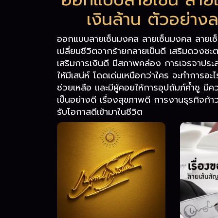
เงินล้าน ตัวอย่าง
ออกแบบลายเซ็นมงคล ลายเซ็นมงคล ลายเซ็
เปลี่ยนชีวิตจากร้ายกลายเป็นดี เสริมดวงชะต
เสริมการเงินดี มีสภาพคล่อง การเจรจาประสบ
ให้มีเสน่ห์ โดดเด่นเหนือกว่าใคร จะทำการอะไ
ช่วยเหลือ และมีผู้คอยให้การอุปถัมภ์ค้ำชู มี
เป็นอย่างดี เรื่องสุขภาพดี การงานธุรกิจก้า
รับโอกาสดีเข้ามาในชีวิต