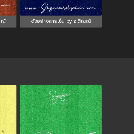
ณณ์
ตัวอย่างลายเซ็น by อ.ติณณ์